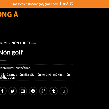
Email: chienluocdonga@gmail.com
HOME
NÓN THỂ THAO
/
Nón golf
Danh mục:
Nón thể thao
Từ khóa:
may nón nữa đầu
,
nón golf
,
nón mũ xinh
,
nón
hể thao đẹp