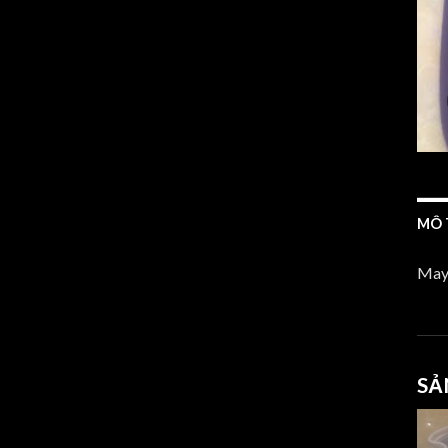
MÔ 
May 
SẢ