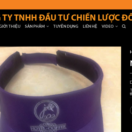
GIỚI THIỆU
SẢN PHẨM
TUYỂN DỤNG
LIÊN HỆ
VIDEO
t