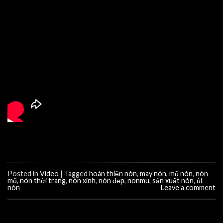
Posted in
Video
|
Tagged
hoàn thiện nón
,
may nón
,
mũ nón
,
nón
mũ
,
nón thời trang
,
nón xinh
,
nón đẹp
,
nonmu
,
sản xuất nón
,
ủi
nón
Leave a comment